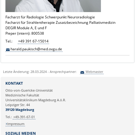
Facharzt für Radiologie Schwerpunkt Neuroradiologie
Facharzt für Strahlentherapie Zusatzbezeichnung Palliativmedizin
DEGIR Module A, E und F
Pieper (intern): 800538
Tel.:
+49 391 67-15014
harald.paukisch@med.ovgu.de
Letzte Änderung: 28.03.2024 - Ansprechpartner:
Webmaster
Sie können eine Nachricht versenden an:
Webmaster
KONTAKT
Ihre E-Mailadresse:
Otto-von-Guericke-Universität
Medizinische Fakultät
Universitätsklinikum Magdeburg A.ö.R.
Ihr Anliegen:
Leipziger Str. 44
39120 Magdeburg
Tel.:
+49-391-67-01
Impressum
SOZIALE MEDIEN