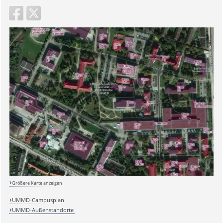
Sicherheitsabfrage:
Größere Karte anzeigen
Lösung:
UMMD-Campusplan
UMMD-Außenstandorte