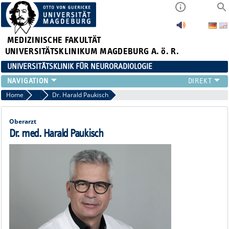
MEDIZINISCHE FAKULTÄT
UNIVERSITÄTSKLINIKUM MAGDEBURG A. ö. R.
UNIVERSITÄTSKLINIK FÜR NEURORADIOLOGIE
KLINIK
Home
Team
Dr. Harald Paukisch
NEUVANET SAN
ZUWEISER*INNEN/PATIENT*INNEN
Oberarzt
TEAM
Dr. med. Harald Paukisch
FORSCHUNG
LEHRE
VERANSTALTUNGEN