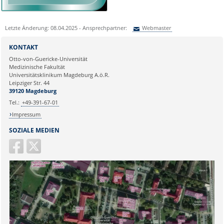
Letzte Änderung: 08.04.2025 - Ansprechpartner:
Webmaster
Sie können eine Nachricht versenden an:
Webmaster
KONTAKT
Ihre E-Mailadresse:
Otto-von-Guericke-Universität
Medizinische Fakultät
Universitätsklinikum Magdeburg A.ö.R.
Ihr Anliegen:
Leipziger Str. 44
39120 Magdeburg
Tel.:
+49-391-67-01
Impressum
SOZIALE MEDIEN