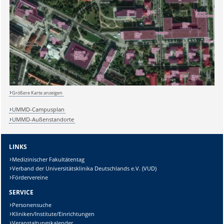
Größere Karte anzeigen
UMMD-Campusplan
Sicherheitsabfrage:
UMMD-Außenstandorte
LINKS
Medizinischer Fakultätentag
Verband der Universitätsklinika Deutschlands e.V. (VUD)
Lösung:
Fördervereine
SERVICE
Personensuche
Kliniken/Institute/Einrichtungen
Veranstaltungskalender