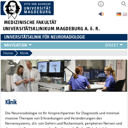
MEDIZINISCHE FAKULTÄT
UNIVERSITÄTSKLINIKUM MAGDEBURG A. ö. R.
UNIVERSITÄTSKLINIK FÜR NEURORADIOLOGIE
KLINIK
Home
Klinik
NEUVANET SAN
ZUWEISER*INNEN/PATIENT*INNEN
TEAM
FORSCHUNG
LEHRE
VERANSTALTUNGEN
Klinik
Die Neuroradiologie ist Ihr Ansprechpartner für Diagnostik und minimal-
invasive Therapie von Erkrankungen und Veränderungen des
Nervensystems, d.h. von Gehirn und Rückenmark, peripheren Nerven und