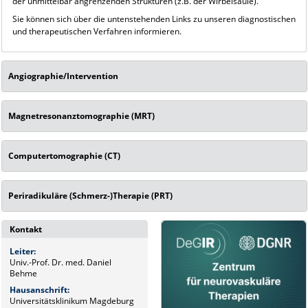
der unmittelbar angrenzenden Strukturen (z.B. der Wirbelsäule).
Sie können sich über die untenstehenden Links zu unseren diagnostischen
und therapeutischen Verfahren informieren.
Angiographie/Intervention
Magnetresonanztomographie (MRT)
Computertomographie (CT)
Periradikuläre (Schmerz-)Therapie (PRT)
Kontakt
Leiter:
Univ.-Prof. Dr. med. Daniel
Behme
Hausanschrift:
Universitätsklinikum Magdeburg