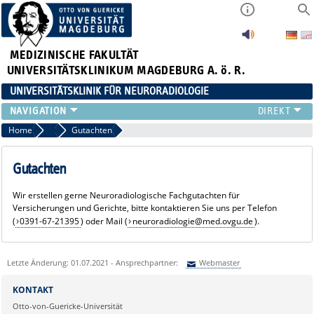
MEDIZINISCHE FAKULTÄT
UNIVERSITÄTSKLINIKUM MAGDEBURG A. ö. R.
UNIVERSITÄTSKLINIK FÜR NEURORADIOLOGIE
KLINIK
Home
Zuweiser*innen/Patient*innen
Gutachten
NEUVANET SAN
ZUWEISER*INNEN/PATIENT*INNEN
Gutachten
TEAM
Wir erstellen gerne Neuroradiologische Fachgutachten für
FORSCHUNG
Versicherungen und Gerichte, bitte kontaktieren Sie uns per Telefon
LEHRE
(
0391-67-21395
) oder Mail (
neuroradiologie@med.ovgu.de
).
VERANSTALTUNGEN
Letzte Änderung: 01.07.2021 - Ansprechpartner:
Webmaster
Sie können eine Nachricht versenden an:
Webmaster
KONTAKT
Ihre E-Mailadresse:
Otto-von-Guericke-Universität