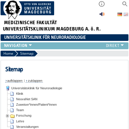
MEDIZINISCHE FAKULTÄT
UNIVERSITÄTSKLINIKUM MAGDEBURG A. ö. R.
UNIVERSITÄTSKLINIK FÜR NEURORADIOLOGIE
KLINIK
Home
Sitemap
NEUVANET SAN
ZUWEISER*INNEN/PATIENT*INNEN
Sitemap
TEAM
aufklappen
|
zuklappen
FORSCHUNG
Universitätsklinik für Neuroradiologie
LEHRE
Klinik
VERANSTALTUNGEN
NeuvaNet SAN
Zuweiser*innen/Patient*innen
Team
Forschung
Lehre
Veranstaltungen