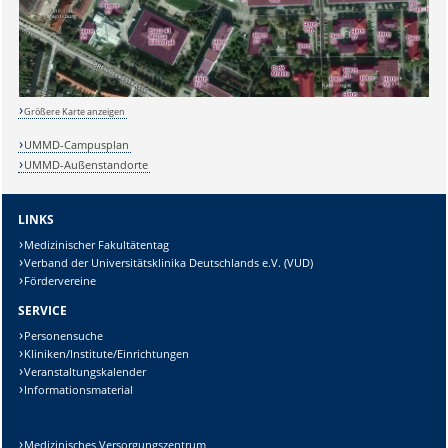
Sicherheitsabfrage:
Größere Karte anzeigen
UMMD-Campusplan
UMMD-Außenstandorte
Lösung:
LINKS
Medizinischer Fakultätentag
Verband der Universitätsklinika Deutschlands e.V. (VUD)
Fördervereine
SERVICE
Personensuche
Kliniken/Institute/Einrichtungen
Veranstaltungskalender
Informationsmaterial
Medizinisches Versorgungszentrum