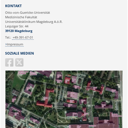
Sie können eine Nachricht versenden an:
Webmaster
KONTAKT
Ihre E-Mailadresse:
Otto-von-Guericke-Universität
Medizinische Fakultät
Universitätsklinikum Magdeburg A.ö.R.
Ihr Anliegen:
Leipziger Str. 44
39120 Magdeburg
Tel.:
+49-391-67-01
Impressum
SOZIALE MEDIEN