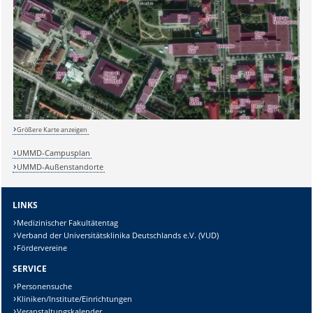
Größere Karte anzeigen
UMMD-Campusplan
Sicherheitsabfrage:
UMMD-Außenstandorte
LINKS
Medizinischer Fakultätentag
Verband der Universitätsklinika Deutschlands e.V. (VUD)
Lösung:
Fördervereine
SERVICE
Personensuche
Kliniken/Institute/Einrichtungen
Veranstaltungskalender