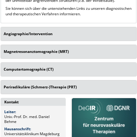
der unmittelbar angrenzenden Strukturen (z.B. der Wirbelsäule).
Sie können sich über die untenstehenden Links zu unseren diagnostischen
und therapeutischen Verfahren informieren.
Angiographie/Intervention
Magnetresonanztomographie (MRT)
Computertomographie (CT)
Periradikuläre (Schmerz-)Therapie (PRT)
Kontakt
Leiter:
Univ.-Prof. Dr. med. Daniel
Behme
Hausanschrift:
Universitätsklinikum Magdeburg