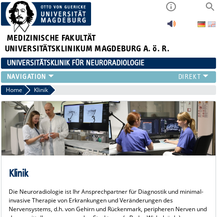
MEDIZINISCHE FAKULTÄT
UNIVERSITÄTSKLINIKUM MAGDEBURG A. ö. R.
UNIVERSITÄTSKLINIK FÜR NEURORADIOLOGIE
KLINIK
Home
Klinik
NEUVANET SAN
ZUWEISER*INNEN/PATIENT*INNEN
TEAM
FORSCHUNG
LEHRE
VERANSTALTUNGEN
Klinik
Die Neuroradiologie ist Ihr Ansprechpartner für Diagnostik und minimal-
invasive Therapie von Erkrankungen und Veränderungen des
Nervensystems, d.h. von Gehirn und Rückenmark, peripheren Nerven und