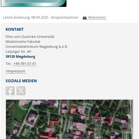
Letzte Änderung: 08.04.2025 - Ansprechpartner:
Webmaster
Sie können eine Nachricht versenden an:
Webmaster
KONTAKT
Ihre E-Mailadresse:
Otto-von-Guericke-Universität
Medizinische Fakultät
Universitätsklinikum Magdeburg A.ö.R.
Ihr Anliegen:
Leipziger Str. 44
39120 Magdeburg
Tel.:
+49-391-67-01
Impressum
SOZIALE MEDIEN