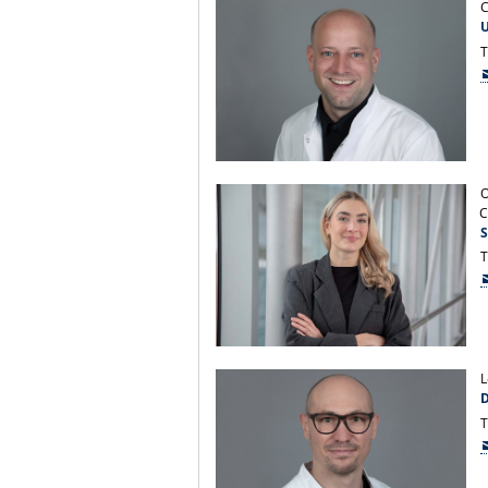
C
U
T
O
C
S
T
L
D
T