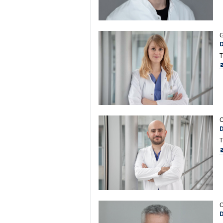
G
D
T
O
D
T
O
D