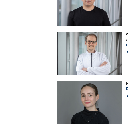
W
V
E
H
E