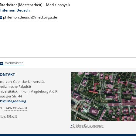
itarbeiter (Masterarbeit) – Medizinphysik
Philemon Deusch
philemon.deusch@med.ovgu.de
Webmaster
Webmaster
ONTAKT
tto-von-Guericke-Universität
edizinische Fakultät
niversitätsklinikum Magdeburg A.ö.R.
eipziger Str. 44
9120 Magdeburg
el.:
+49-391-67-01
Impressum
Größere Karte anzeigen