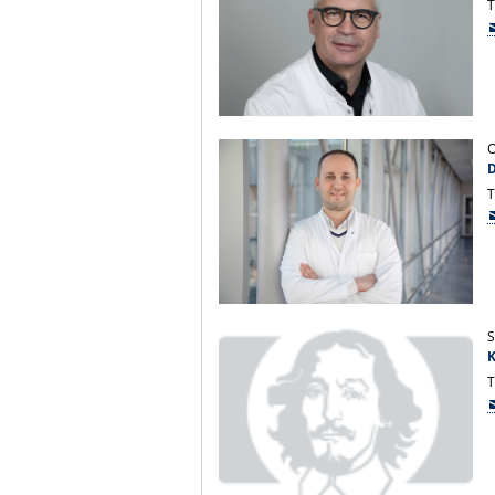
T
O
T
S
K
T