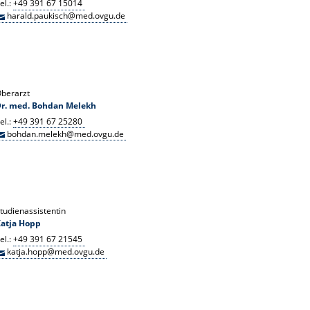
el.:
+49 391 67 15014
harald.paukisch@med.ovgu.de
berarzt
Dr. med. Bohdan Melekh
el.:
+49 391 67 25280
bohdan.melekh@med.ovgu.de
tudienassistentin
atja Hopp
el.:
+49 391 67 21545
katja.hopp@med.ovgu.de