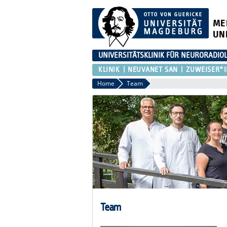
ME
UN
UNIVERSITÄTSKLINIK FÜR NEURORADIO
KLINIK
NEUVANET SAN
ZUWEISER*I
Home
Team
Team