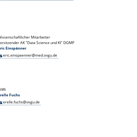
issenschaftlicher Mitarbeiter
orsitzender AK "Data Science und KI" DGMP
ric Einspänner
eric.einspaenner@med.ovgu.de
iWi
relle Fuchs
erelle.fuchs@ovgu.de