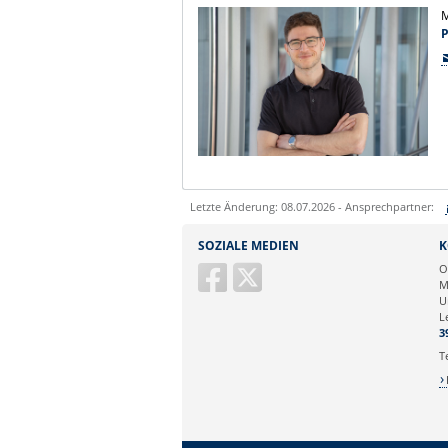
M
Letzte Änderung: 08.07.2026 - Ansprechpartner:
Sie können eine Nachricht versenden an:
SOZIALE MEDIEN
K
Ihre E-Mailadresse:
O
M
U
Ihr Anliegen:
L
3
T