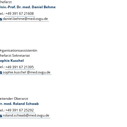
hefarzt
niv.-Prof. Dr. med. Daniel Behme
el.:
+49 391 67 21608
daniel.behme@med.ovgu.de
rganisationsassistentin
hefarzt Sekretariat
ophie Kuschel
el.:
+49 391 67 21395
sophie.kuschel @med.ovgu.de
eitender Oberarzt
r. med. Roland Schwab
el.:
+49 391 67 25292
roland.schwab@med.ovgu.de