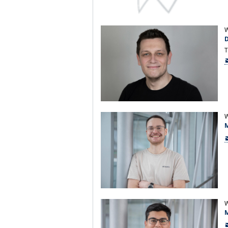
W
D
T
W
M
W