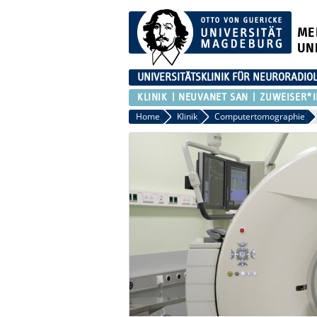
ME
UN
UNIVERSITÄTSKLINIK FÜR NEURORADIO
KLINIK
NEUVANET SAN
ZUWEISER*I
Home
Klinik
Computertomographie