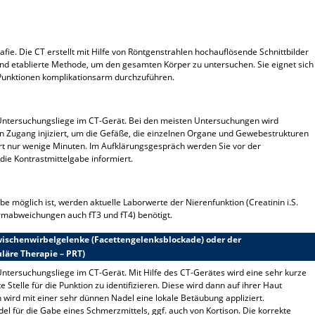
ie. Die CT erstellt mit Hilfe von Röntgenstrahlen hochauflösende Schnittbilder
 und etablierte Methode, um den gesamten Körper zu untersuchen. Sie eignet sich
Punktionen komplikationsarm durchzuführen.
Untersuchungsliege im CT-Gerät. Bei den meisten Untersuchungen wird
en Zugang injiziert, um die Gefäße, die einzelnen Organe und Gewebestrukturen
rt nur wenige Minuten. Im Aufklärungsgespräch werden Sie vor der
ie Kontrastmittelgabe informiert.
e möglich ist, werden aktuelle Laborwerte der Nierenfunktion (Creatinin i.S.
rmabweichungen auch fT3 und fT4) benötigt.
ischenwirbelgelenke (Facettengelenksblockade) oder der
läre Therapie – PRT)
ntersuchungsliege im CT-Gerät. Mit Hilfe des CT-Gerätes wird eine sehr kurze
Stelle für die Punktion zu identifizieren. Diese wird dann auf ihrer Haut
 wird mit einer sehr dünnen Nadel eine lokale Betäubung appliziert.
del für die Gabe eines Schmerzmittels, ggf. auch von Kortison. Die korrekte