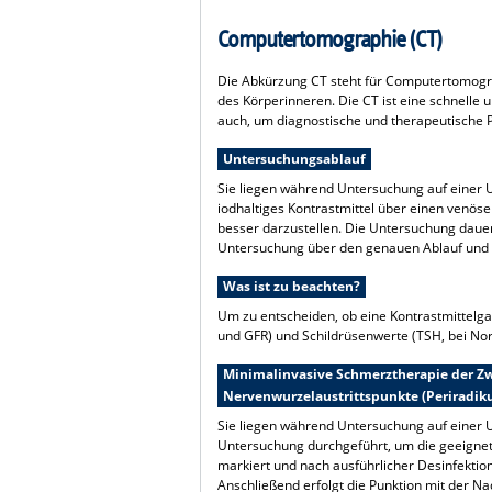
Computertomographie (CT)
Die Abkürzung CT steht für Computertomograf
des Körperinneren. Die CT ist eine schnelle
auch, um diagnostische und therapeutische 
Untersuchungsablauf
Sie liegen während Untersuchung auf einer 
iodhaltiges Kontrastmittel über einen venös
besser darzustellen. Die Untersuchung daue
Untersuchung über den genauen Ablauf und d
Was ist zu beachten?
Um zu entscheiden, ob eine Kontrastmittelgab
und GFR) und Schildrüsenwerte (TSH, bei No
Minimalinvasive Schmerztherapie der Zw
Nervenwurzelaustrittspunkte (Periradiku
Sie liegen während Untersuchung auf einer U
Untersuchung durchgeführt, um die geeignete 
markiert und nach ausführlicher Desinfektion
Anschließend erfolgt die Punktion mit der Na