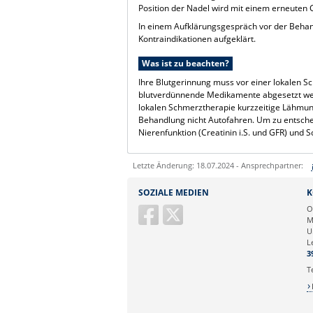
Position der Nadel wird mit einem erneuten C
In einem Aufklärungsgespräch vor der Beha
Kontraindikationen aufgeklärt.
Was ist zu beachten?
Ihre Blutgerinnung muss vor einer lokalen 
blutverdünnende Medikamente abgesetzt werd
lokalen Schmerztherapie kurzzeitige Lähmun
Behandlung nicht Autofahren. Um zu entschei
Nierenfunktion (Creatinin i.S. und GFR) und
Letzte Änderung: 18.07.2024 - Ansprechpartner:
Sie können eine Nachricht versenden an:
SOZIALE MEDIEN
K
Ihre E-Mailadresse:
O
M
U
Ihr Anliegen:
L
3
T