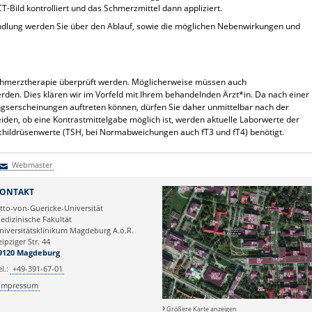
T-Bild kontrolliert und das Schmerzmittel dann appliziert.
ndlung werden Sie über den Ablauf, sowie die möglichen Nebenwirkungen und
Schmerztherapie überprüft werden. Möglicherweise müssen auch
en. Dies klären wir im Vorfeld mit Ihrem behandelnden Ärzt*in. Da nach einer
gserscheinungen auftreten können, dürfen Sie daher unmittelbar nach der
den, ob eine Kontrastmittelgabe möglich ist, werden aktuelle Laborwerte der
 Schildrüsenwerte (TSH, bei Normabweichungen auch fT3 und fT4) benötigt.
Webmaster
Webmaster
ONTAKT
tto-von-Guericke-Universität
edizinische Fakultät
niversitätsklinikum Magdeburg A.ö.R.
eipziger Str. 44
9120 Magdeburg
el.:
+49-391-67-01
Impressum
Größere Karte anzeigen